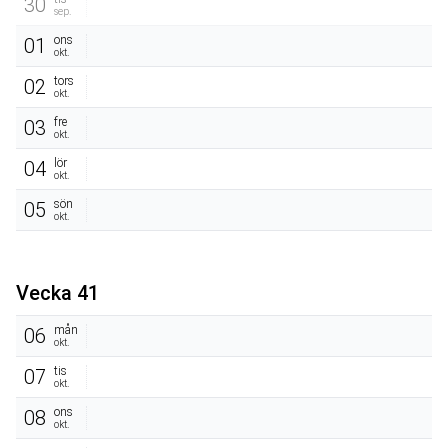
30
sep.
ons
01
okt.
tors
02
okt.
fre
03
okt.
lör
04
okt.
sön
05
okt.
Vecka 41
mån
06
okt.
tis
07
okt.
ons
08
okt.