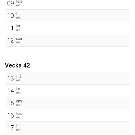
tors
09
okt.
fre
10
okt.
lör
11
okt.
sön
12
okt.
Vecka 42
mån
13
okt.
tis
14
okt.
ons
15
okt.
tors
16
okt.
fre
17
okt.