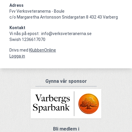
Adress
Fvv Verksveteranerna - Boule

c/o Margaretha Antonsson Snidargatan 8 432 43 Varberg
Kontakt
Vi nås på epost : info@verksveteranerna.se

Swish 1236617070
Drivs med
KlubbenOnline
Logga in
Gynna vår sponsor
Bli medlem i