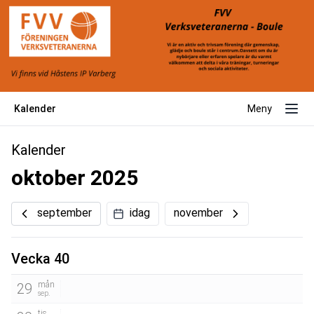
Kalender
Meny
Kalender
oktober 2025
september
idag
november
Vecka 40
mån
29
sep.
tis