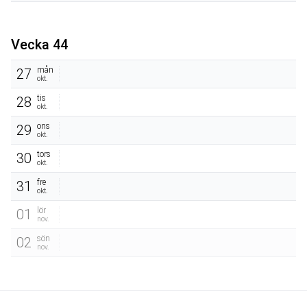
Vecka 44
mån
27
okt.
tis
28
okt.
ons
29
okt.
tors
30
okt.
fre
31
okt.
lör
01
nov.
sön
02
nov.