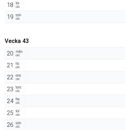
lör
18
okt.
sön
19
okt.
Vecka 43
mån
20
okt.
tis
21
okt.
ons
22
okt.
tors
23
okt.
fre
24
okt.
lör
25
okt.
sön
26
okt.